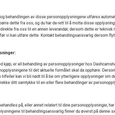
 og behandlingen av disse personopplysningene utføres automatis
ørre dette fra oss, og du har da rett til å motta disse opplysning
direkte fra oss til en annen leverandør, dersom dette er teknisk mul
før vi kan utføre dette. Kontakt behandlingsansvarlig dersom flyt
sninger:
d kjøp, er all behandling av personopplysninger hos Dashcamshop.
pplysningene til det aktuelle formålet skal da opphøre. Dersom
tilfeller kan vi bli nødt til å be om ytterligere opplysninger om d
ekke ditt samtykke til en eller flere behandlinger av personoppl
dles på, eller annet relatert til dine personopplysninger, har d
sningene til behandlingsansvarlig finner du øverst på denne sid