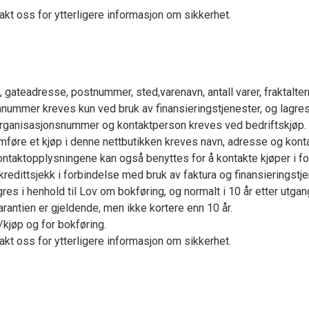
akt oss for ytterligere informasjon om sikkerhet.
 gateadresse, postnummer, sted,varenavn, antall varer, fraktalte
nnummer kreves kun ved bruk av finansieringstjenester, og lagr
 organisasjonsnummer og kontaktperson kreves ved bedriftskjøp.
mføre et kjøp i denne nettbutikken kreves navn, adresse og kont
. Kontaktopplysningene kan også benyttes for å kontakte kjøper 
kredittsjekk i forbindelse med bruk av faktura og finansieringstje
s i henhold til Lov om bokføring, og normalt i 10 år etter utga
arantien er gjeldende, men ikke kortere enn 10 år.
kjøp og for bokføring.
akt oss for ytterligere informasjon om sikkerhet.