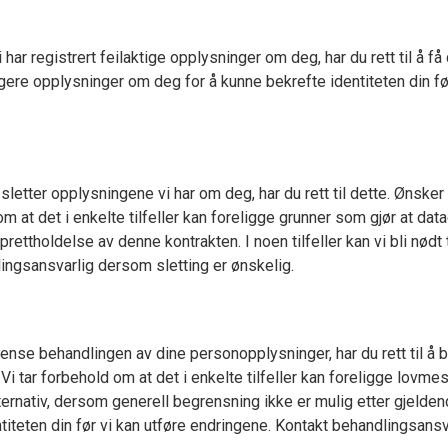
ar registrert feilaktige opplysninger om deg, har du rett til å få d
terligere opplysninger om deg for å kunne bekrefte identiteten din
letter opplysningene vi har om deg, har du rett til dette. Ønsker 
t det i enkelte tilfeller kan foreligge grunner som gjør at data
ttholdelse av denne kontrakten. I noen tilfeller kan vi bli nødt
dlingsansvarlig dersom sletting er ønskelig.
rense behandlingen av dine personopplysninger, har du rett til å
. Vi tar forbehold om at det i enkelte tilfeller kan foreligge lov
ernativ, dersom generell begrensning ikke er mulig etter gjeldende 
titeten din før vi kan utføre endringene. Kontakt behandlingsan