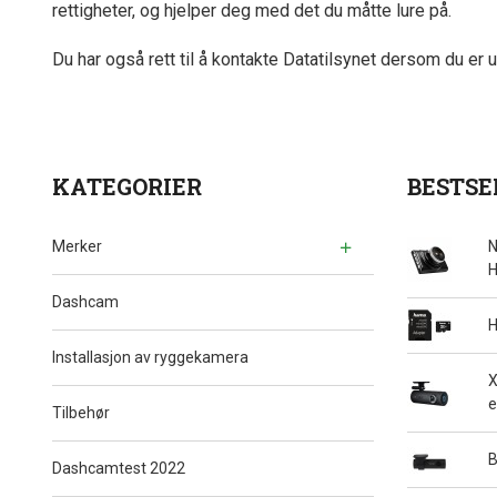
rettigheter, og hjelper deg med det du måtte lure på.
Du har også rett til å kontakte Datatilsynet dersom du e
KATEGORIER
BESTSE
Merker
N
H
Dashcam
H
Installasjon av ryggekamera
X
e
Tilbehør
B
Dashcamtest 2022