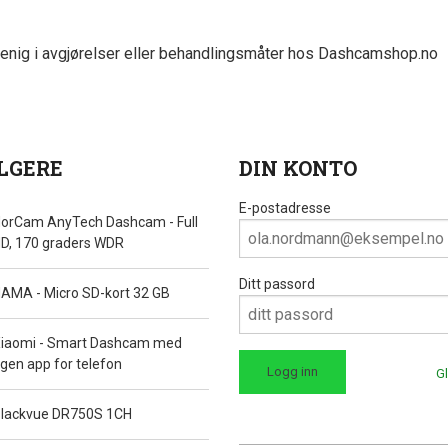
r uenig i avgjørelser eller behandlingsmåter hos Dashcamshop.no
LGERE
DIN KONTO
E-postadresse
orCam AnyTech Dashcam - Full
D, 170 graders WDR
Ditt passord
AMA - Micro SD-kort 32 GB
iaomi - Smart Dashcam med
gen app for telefon
G
lackvue DR750S 1CH