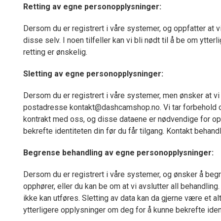
Retting av egne personopplysninger:
Dersom du er registrert i våre systemer, og oppfatter at vi h
disse selv. I noen tilfeller kan vi bli nødt til å be om yt
retting er ønskelig.
Sletting av egne personopplysninger:
Dersom du er registrert i våre systemer, men ønsker at vi s
postadresse kontakt@dashcamshop.no. Vi tar forbehold om a
kontrakt med oss, og disse dataene er nødvendige for oppre
bekrefte identiteten din før du får tilgang. Kontakt behan
Begrense behandling av egne personopplysninger:
Dersom du er registrert i våre systemer, og ønsker å beg
opphører, eller du kan be om at vi avslutter all behandling
ikke kan utføres. Sletting av data kan da gjerne være et alt
ytterligere opplysninger om deg for å kunne bekrefte iden