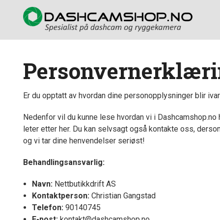
Gå
til
innholdet
Personvernerklær
Er du opptatt av hvordan dine personopplysninger blir ivar
Nedenfor vil du kunne lese hvordan vi i Dashcamshop.no h
leter etter her. Du kan selvsagt også kontakte oss, derso
og vi tar dine henvendelser seriøst!
Behandlingsansvarlig:
Navn:
Nettbutikkdrift AS
Kontaktperson:
Christian Gangstad
Telefon:
90140745
E-post:
kontakt@dashcamshop.no