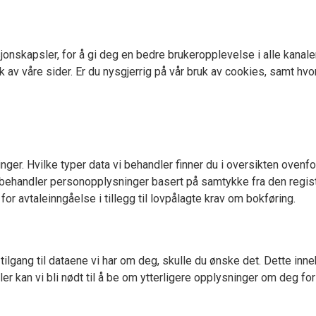
jonskapsler, for å gi deg en bedre brukeropplevelse i alle kana
ruk av våre sider. Er du nysgjerrig på vår bruk av cookies, samt h
. Hvilke typer data vi behandler finner du i oversikten ovenfor. 
 behandler personopplysninger basert på samtykke fra den registr
 avtaleinngåelse i tillegg til lovpålagte krav om bokføring.
 tilgang til dataene vi har om deg, skulle du ønske det. Dette inne
er kan vi bli nødt til å be om ytterligere opplysninger om deg for 