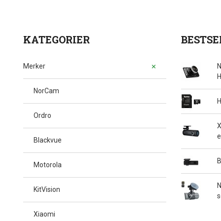
KATEGORIER
BESTSE
Merker
N
H
NorCam
H
Ordro
X
e
Blackvue
B
Motorola
N
KitVision
s
Xiaomi