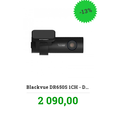
-13%
Blackvue DR650S 1CH - Dashcam
Tilbud
2 090,00
inkl.
mva.