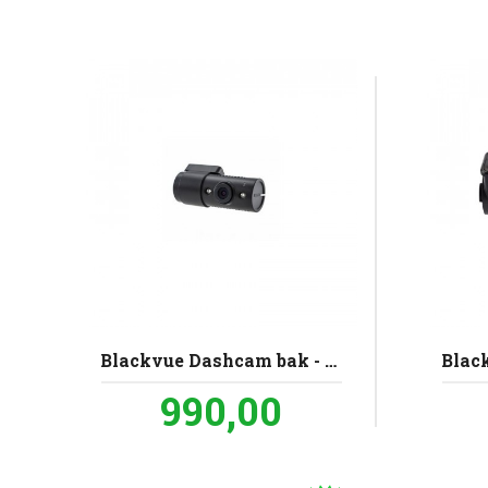
Blackvue Dashcam bak - RC200 for 650S og 430
Pris
990,00
inkl.
mva.