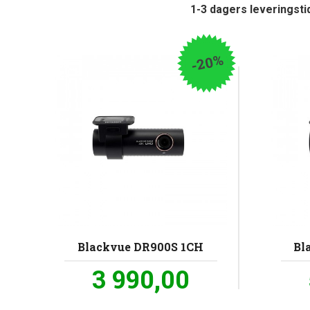
1-3 dagers leveringst
-20%
Blackvue DR900S 1CH
Bl
Tilbud
3 990,00
inkl.
mva.