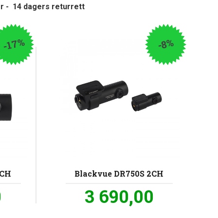
er
- 14 dagers returrett
-17%
-8%
1CH
Blackvue DR750S 2CH
Tilbud
0
3 690,00
inkl.
inkl.
mva.
mva.