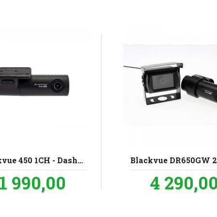
Blackvue 450 1CH - Dashcam
Pris
Pris
1 990,00
4 290,0
inkl.
mva.