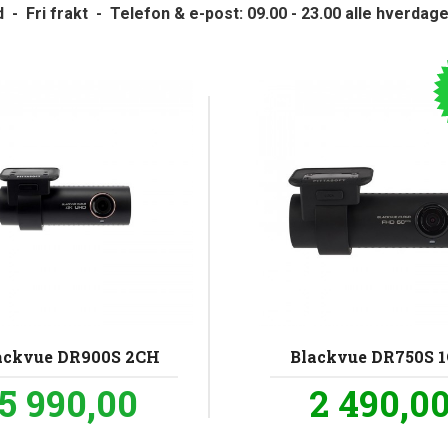
id
- Fri frakt
- Telefon & e-post: 09.00 - 23.00 alle hverdag
ackvue DR900S 2CH
Blackvue DR750S 
Pris
Tilbud
5 990,00
2 490,0
inkl.
mva.