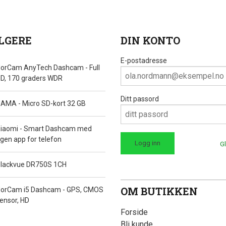
LGERE
DIN KONTO
E-postadresse
orCam AnyTech Dashcam - Full
D, 170 graders WDR
Ditt passord
AMA - Micro SD-kort 32 GB
iaomi - Smart Dashcam med
gen app for telefon
G
lackvue DR750S 1CH
OM BUTIKKEN
orCam i5 Dashcam - GPS, CMOS
ensor, HD
Forside
Bli kunde