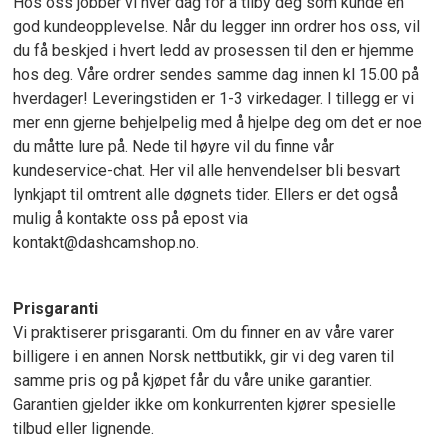
Hos oss jobber vi hver dag for å tilby deg som kunde en
god kundeopplevelse. Når du legger inn ordrer hos oss, vil
du få beskjed i hvert ledd av prosessen til den er hjemme
hos deg. Våre ordrer sendes samme dag innen kl 15.00 på
hverdager! Leveringstiden er 1-3 virkedager. I tillegg er vi
mer enn gjerne behjelpelig med å hjelpe deg om det er noe
du måtte lure på. Nede til høyre vil du finne vår
kundeservice-chat. Her vil alle henvendelser bli besvart
lynkjapt til omtrent alle døgnets tider. Ellers er det også
mulig å kontakte oss på epost via
kontakt@dashcamshop.no.
Prisgaranti
Vi praktiserer prisgaranti. Om du finner en av våre varer
billigere i en annen Norsk nettbutikk, gir vi deg varen til
samme pris og på kjøpet får du våre unike garantier.
Garantien gjelder ikke om konkurrenten kjører spesielle
tilbud eller lignende.