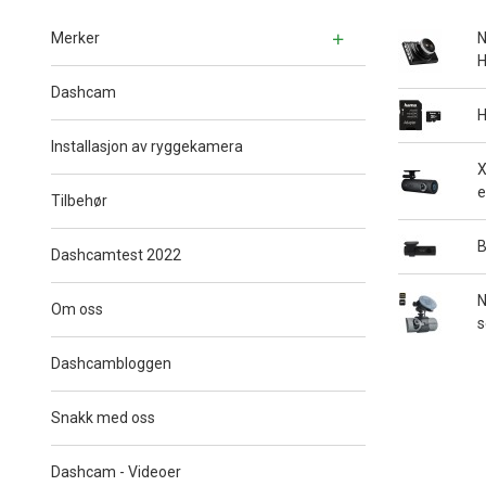
Merker
N
H
Dashcam
H
Installasjon av ryggekamera
X
e
Tilbehør
B
Dashcamtest 2022
N
Om oss
s
Dashcambloggen
Snakk med oss
Dashcam - Videoer