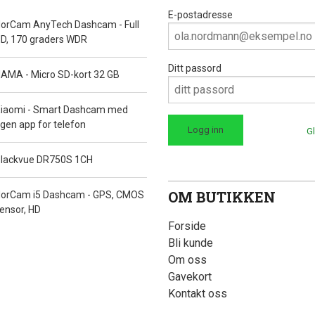
E-postadresse
orCam AnyTech Dashcam - Full
D, 170 graders WDR
Ditt passord
AMA - Micro SD-kort 32 GB
iaomi - Smart Dashcam med
gen app for telefon
G
lackvue DR750S 1CH
OM BUTIKKEN
orCam i5 Dashcam - GPS, CMOS
ensor, HD
Forside
Bli kunde
Om oss
Gavekort
Kontakt oss